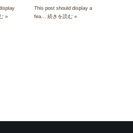
display
This post should display a
 »
fea…
続きを読む »