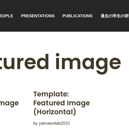
EOPLE
PRESENTATIONS
PUBLICATIONS
過去の学生の研
tured image
Template:
Image
Featured Image
(Horizontal)
by
yamawolab2015