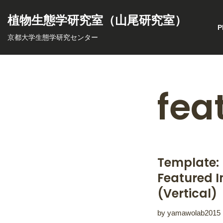
植物生態学研究室（山尾研究室）
コ
P
京都大学生態学研究センター
ン
テ
ン
ツ
fea
へ
ス
キ
ッ
プ
Template:
Featured 
(Vertical)
by
yamawolab2015