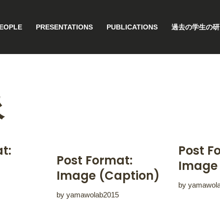
EOPLE
PRESENTATIONS
PUBLICATIONS
過去の学生の研
像
t:
Post F
Post Format:
Image 
Image (Caption)
by
yamawol
by
yamawolab2015