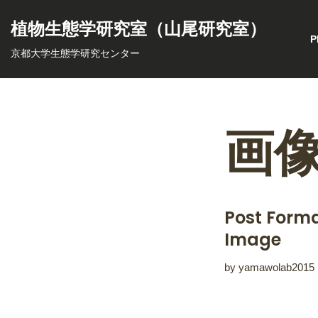
植物生態学研究室（山尾研究室）
コ
P
京都大学生態学研究センター
ン
テ
ン
ツ
画
へ
ス
キ
ッ
Post Forma
プ
Image
by
yamawolab2015