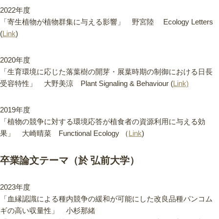
2022年度
「寄生植物が植物群集に与える影響」 野宮陸 Ecology Letters
(
Link
)
2020年度
「生育環境に応じた落葉樹の開芽・展葉時期の制御における日長
受容特性」 大野美涼 Plant Signaling & Behaviour (
Link)
2019年度
「植物の競争に対する環境応答が植食者の資源利用に与える効
果」 大崎晴菜 Functional Ecology （
Link
)
卒業論文テーマ（於 弘前大学）
2023年度
「血縁認識による種内競争の緩和が可能にした改良品種パンコム
ギの高い収量性」 小杉那緒