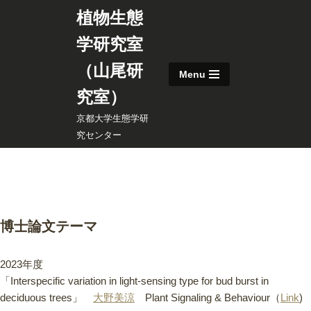
植物生態
コ
学研究室
ン
（山尾研
テ
Menu
ン
究室）
ツ
京都大学生態学研
へ
究センター
ス
キ
ッ
プ
博士論文テーマ
2023年度
「Interspecific variation in light-sensing type for bud burst in
deciduous trees」
大野美涼
Plant Signaling & Behaviour（
Link
)