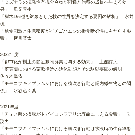
「ミズナラの揮発性有機化合物が同種と他種の成長へ与える効
果」 垂又晃生
「樹木166種を対象とした枝の性質を決定する要因の解析」 永井
楓
「絶食刺激と生息密度がイチゴハムシの摂食嗜好性にもたらす影
響」 横川寛太
2022年度
「都市化が樹上の節足動物群集に与える効果」 上館諒大
「落葉樹における葉脈構造の進化動態とその駆動要因の解明」
佐々木陽依
「モモコフキアブラムシにおける粉吹き行動と腸内微生物との関
係」 水谷名々葉
2021年度
「アミノ酸の摂取がトビイロシワアリの寿命に与える影響」 岩
渕力
「モモコフキアブラムシにおける粉吹き行動は水没時の生存率を