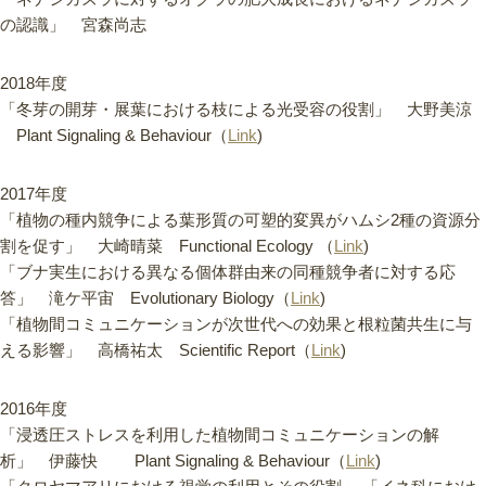
の認識」 宮森尚志
2018年度
「冬芽の開芽・展葉における枝による光受容の役割」 大野美涼
Plant Signaling & Behaviour（
Link
)
2017年度
「植物の種内競争による葉形質の可塑的変異がハムシ2種の資源分
割を促す」 大崎晴菜 Functional Ecology （
Link
)
「ブナ実生における異なる個体群由来の同種競争者に対する応
答」 滝ケ平宙 Evolutionary Biology（
Link
)
「植物間コミュニケーションが次世代への効果と根粒菌共生に与
える影響」 高橋祐太 Scientific Report（
Link
)
2016年度
「浸透圧ストレスを利用した植物間コミュニケーションの解
析」 伊藤快 Plant Signaling & Behaviour（
Link
)