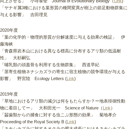
向上させる」 小寺泰聖 Journal of Evolutionary Biology（
Link
)
「ヤナギ属3種における葉形質の種間変異が樹上の節足動物群集に
与える影響」 吉田理見
2020年度
「葉の化学的・物理的形質が分解速度に与える効果の検証」 伊
藤海峡
「青森県岩木山における異なる標高に分布するアリ類の低温耐
性」 大杉嗣弘
「哺乳類の頭蓋骨を利用する生物群集」 西道早紀
「茎寄生植物ネナシカズラの寄生に宿主植物の競争環境が与える
影響」 野宮陸 Ecology Letters (
Link
)
2019年度
「草地におけるアリ類の減少は何をもたらすか？ー地表徘徊性動
物に着目してー」 大和田光一 Science of Nature（
Link
）
「齧歯類からの捕食に対する虫こぶ形態の効果」 菊地孝介
Proceeding of the Royal Society B (
Link
)
「ネナシカズラに対するオクラの肥大成長におけるネナシカズラ