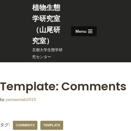
植物生態
コ
学研究室
ン
（山尾研
テ
Menu
ン
究室）
ツ
京都大学生態学研
へ
究センター
ス
キ
ッ
プ
Template: Comments
by
yamawolab2015
タグ:
COMMENTS
TEMPLATE